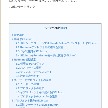
効にしながらRedmineを動かす方法を残しています。
スポンサードリンク
ページの目次
[
隠す
]
1
はじめに
2
準備 (SELinux)
2.1
ポリシーモジュール管理用audit2allowのインストール (SELinux)
2.2
Redmineディレクトリの権限を変更
2.3
ログの削除 (SELinux)
2.4
SELinuxをPermissiveモードに変更 (SELinux)
3
Redmine初期設定
3.1
管理者でのログイン
3.2
パスワードの変更
3.3
デフォルトデータのロード
3.4
設定内容の変更
4
ユーザーとプロジェクトの管理
4.1
ユーザーの追加
4.2
プロジェクトの追加
4.3
子プロジェクトを作成する(SELinux)
4.4
プロジェクトのメンバーを追加
5
プロジェクト操作(SELinux)
5.1
新しいチケットの追加(SELinux)