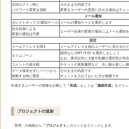
次回ログイン時に
そのままの内容です
パスワード変更を強制
変更をユーザーの意思に任せる場合はチェ
メール通知
セレクトボックス(通知ケース)
メールの通知ケースを選択します
自分自身による
ユーザー自身の変更の場合にはメール通知
変更の通知は不要
設定
メールアドレスを隠す
メールアドレスを他のユーザーに見せるか
国内なら GMT+9:00 を選択しましょう
タイムゾーン
なお、東京以外に大阪や札幌の選択肢が存
コメントの表示順
チケットの更新履歴など、古い順か新しい
データ保存せずにページから
そのままの内容です
移動する時に警告
チェックを入れておいた方が無難です
作成するユーザーの情報を記載して
「作成」
もしくは
「連続作成」
をクリッ
プロジェクトの追加
「管理」の画面から
「プロジェクト」
のリンクをクリックします。