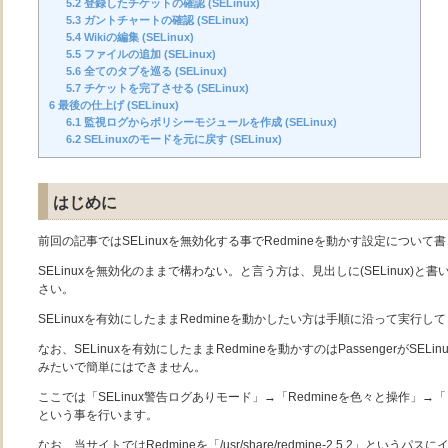
5.2
登録したチケットの確認 (SELinux)
5.3
ガントチャートの確認 (SELinux)
5.4
Wikiの編集 (SELinux)
5.5
ファイルの追加 (SELinux)
5.6
全てのタブを巡る (SELinux)
5.7
チケットを完了させる (SELinux)
6
最後の仕上げ (SELinux)
6.1
監視ログからポリシーモジュールを作成 (SELinux)
6.2
SELinuxのモードを元に戻す (SELinux)
はじめに
前回の記事ではSELinuxを無効化する事でRedmineを動かす設定について
SELinuxを無効化のままで構わない。と言う方は、見出しに(SELinux)
さい。
SELinuxを有効にしたままRedmineを動かしたい方は手順に沿って実行し
なお、SELinuxを有効にしたままRedmineを動かすのはPassengerがSE
みたいで簡単にはできません。
ここでは「SELinux警告ログありモード」→「Redmineを色々と操作」→「
という事を行います。
なお、当サイトではRedmineを「/usr/share/redmine-2.5.2」とい