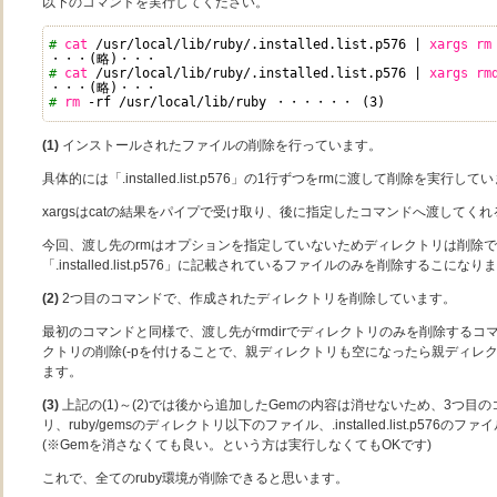
以下のコマンドを実行してください。
# 
cat
/usr/local/lib/ruby/
.installed
.list
.p576
| 
xargs
rm
・・・(略)・・・
# 
cat
/usr/local/lib/ruby/
.installed
.list
.p576
| 
xargs
rm
・・・(略)・・・
# 
rm
-rf
/usr/local/lib/ruby
・・・・・・ (3)
(1)
インストールされたファイルの削除を行っています。
具体的には「.installed.list.p576」の1行ずつをrmに渡して削除を実行して
xargsはcatの結果をパイプで受け取り、後に指定したコマンドへ渡してく
今回、渡し先のrmはオプションを指定していないためディレクトリは削除
「.installed.list.p576」に記載されているファイルのみを削除するこになり
(2)
2つ目のコマンドで、作成されたディレクトリを削除しています。
最初のコマンドと同様で、渡し先がrmdirでディレクトリのみを削除するコ
クトリの削除(-pを付けることで、親ディレクトリも空になったら親ディレ
ます。
(3)
上記の(1)～(2)では後から追加したGemの内容は消せないため、3つ目の
リ、ruby/gemsのディレクトリ以下のファイル、.installed.list.p576
(※Gemを消さなくても良い。という方は実行しなくてもOKです)
これで、全てのruby環境が削除できると思います。