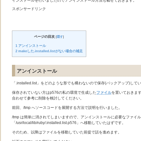
インストールを行いましたのでアンインストール方法も載せておきます。
スポンサードリンク
ページの目次
[
隠す
]
1
アンインストール
2
makeした.installed.listがない場合の補足
アンインストール
「.installed.list」をどのような形でも構わないので保存(バックアップ)
保存されていない方はp576の私の環境で生成した
ファイル
を置いておきま
合わせて参考に削除を検討してください。
前回、/tmp へソースコードを展開する方法で説明を行いました。
/tmp は簡単に消されてしまいますので、アンインストールに必要なファイ
「/usr/local/lib/ruby/.installed.list.p576」へ移動していたはずです。
そのため、以降はファイルを移動していた前提で話を進めます。