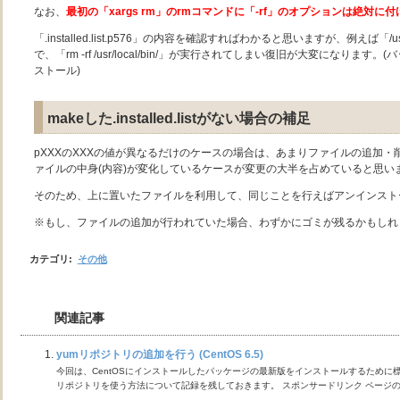
なお、
最初の「xargs rm」のrmコマンドに「-rf」のオプションは絶対に
「.installed.list.p576」の内容を確認すればわかると思いますが、例えば「/us
で、「rm -rf /usr/local/bin/」が実行されてしまい復旧が大変になりま
ストール)
makeした.installed.listがない場合の補足
pXXXのXXXの値が異なるだけのケースの場合は、あまりファイルの追加
ァイルの中身(内容)が変化しているケースが変更の大半を占めていると思い
そのため、上に置いたファイルを利用して、同じことを行えばアンインスト
※もし、ファイルの追加が行われていた場合、わずかにゴミが残るかもしれ
カテゴリ
:
その他
関連記事
yumリポジトリの追加を行う (CentOS 6.5)
今回は、CentOSにインストールしたパッケージの最新版をインストールするために
リポジトリを使う方法について記録を残しておきます。 スポンサードリンク ページの目次1