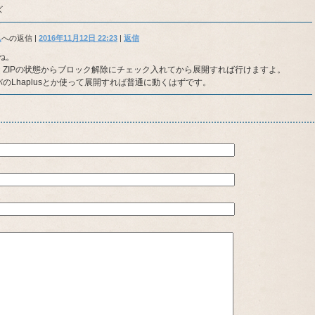
ズ
ん
への返信 |
2016年11月12日 22:23
|
返信
かね。
ZIPの状態からブロック解除にチェック入れてから展開すれば行けますよ。
のLhaplusとか使って展開すれば普通に動くはずです。