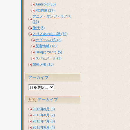
Android (33)
PC関連 (27)
アニメ・マンガ・ラノベ
(11)
旅行 (5)
とりとめのない話 (70)
ナダールの穴 (2)
災害情報 (16)
Blogについて (5)
スパムメール (3)
開発メモ (15)
アーカイブ
月別
アーカイブ
2016年9月 (3)
2016年8月 (2)
2016年7月 (5)
2016年6月 (4)