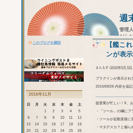
週
管理
だら
このブログを購読
【艦これ
ンが表示
まんもす
(
2015年5月 5日 
プラグインが表示され
2016/09/26 内容を
2016年11月
提督業が忙しい！X、
日
月
火
水
木
金
土
1
2
3
4
5
・「ツール」の欄にプ
6
7
8
9
10
11
12
・ツールが起動直後に
13
14
15
16
17
18
19
・マタデスカ？と煽られ
20
21
22
23
24
25
26