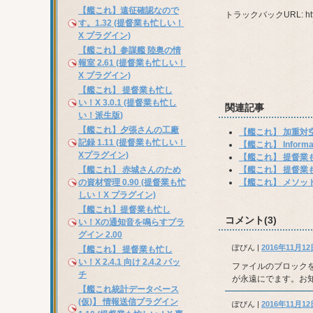
【艦これ】遠征確認なので
トラックバックURL: http://w
す。1.32 (提督業も忙しい！
X プラグイン)
【艦これ】参謀艦 陸奥の情
報室 2.61 (提督業も忙しい！
X プラグイン)
【艦これ】 提督業も忙し
い！X 3.0.1 (提督業も忙し
関連記事
い！派生版)
【艦これ】夕張さんの工廠
【艦これ】 加重対
記録 1.11 (提督業も忙しい！
【艦これ】 Inform
Xプラグイン)
【艦これ】 提督業も
【艦これ】 提督業も
【艦これ】 赤城さんのため
【艦これ】 メソッド
の資材管理 0.90 (提督業も忙
しい！X プラグイン)
【艦これ】提督業も忙し
コメント(3)
い！Xの通知音を鳴らすプラ
グイン 2.00
ぽぴん
|
2016年11月12日
【艦これ】 提督業も忙し
い！X 2.4.1 向け 2.4.2 パッ
ファイルのブロックを
チ
が永遠にでます。お
【艦これ統計データベース
(仮)】 情報送信プラグイン
ぽぴん
|
2016年11月12日