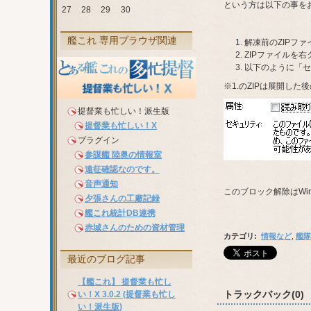
という方は以下の事を
27
28
29
30
艦これ 専用ブラウザ関連
解凍前のZIPフ
ZIPファイルを
以下のように「セ
※1.のZIPは展開し
提督業も忙しい！派生版
提督業も忙しい！X
プラグイン
参謀艦 陸奥の情報室
遠征確認なのです。
音声通知
このブロック解除はWi
夕張さんの工廠記録
艦これ統計DB連携
赤城さんのための資材管理
カテゴリ
:
情報など
,
艦隊
最近のブログ記事
【艦これ】 提督業も忙し
トラックバック(0)
い！X 3.0.2 (提督業も忙し
い！派生版)