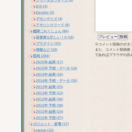
フリーダムウォーズ (9)
ICO (3)
Destiny (2)
デモンゲイズ (4)
アサシンクリード (8)
艦隊これくしょん (86)
提督業も忙しい！X (36)
プラグイン (33)
※コメント投稿のボタ
また、コメント投稿後
情報など (20)
であればブラウザの読
競馬 (284)
2015年 結果 (17)
2015年 予想・データ (18)
2014年 結果 (26)
2014年 予想・データ (30)
2013年 結果 (25)
2013年 予想 (22)
2012年 結果 (36)
2012年 予想 (38)
2011年 結果 (24)
2011年 予想 (27)
ガジェット・家電 (17)
nasne (12)