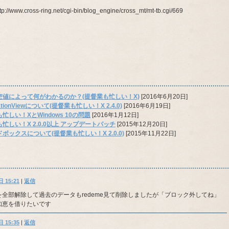
ww.cross-ring.net/cgi-bin/blog_engine/cross_mt/mt-tb.cgi/669
空値によって何がわかるのか？(提督業も忙しい！X)
[2016年6月20日]
ationViewについて(提督業も忙しい！X 2.4.0)
[2016年6月19日]
忙しい！XとWindows 10の問題
[2016年1月12日]
忙しい！X 2.0.0以上 アップデートパッチ
[2015年12月20日]
ボックスについて(提督業も忙しい！X 2.0.0)
[2015年11月22日]
 15:21
|
返信
全部解除して過去のデータもredeme見て削除しましたが「ブロック外してね」
知恵を借りたいです
 15:35
|
返信