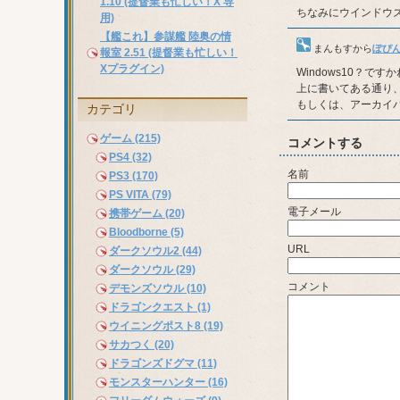
1.10 (提督業も忙しい！X 専
ちなみにウインドウ
用)
【艦これ】参謀艦 陸奥の情
まんもす
から
ぽぴ
報室 2.51 (提督業も忙しい！
Xプラグイン)
Windows10？です
上に書いてある通り、
もしくは、アーカイバ
カテゴリ
ゲーム (215)
コメントする
PS4 (32)
名前
PS3 (170)
PS VITA (79)
電子メール
携帯ゲーム (20)
Bloodborne (5)
URL
ダークソウル2 (44)
ダークソウル (29)
コメント
デモンズソウル (10)
ドラゴンクエスト (1)
ウイニングポスト8 (19)
サカつく (20)
ドラゴンズドグマ (11)
モンスターハンター (16)