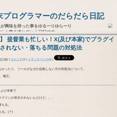
末プログラマーのだらだら日記
人が興味を持った事をゆるーりゆらーり
だらと書き連ねていく日記です。
】 提督業も忙しい！X(及び本家)でプラグイ
されない・落ちる問題の対処法
17:45
)
|
コメント(3)
|
トラックバック(0)
|
なかったり、ツールがなぜか起動しない方の対処法について。
追記、修正。
および本家で
ラグインが表示されないんだけど。。。
落ちる。
る。(？)